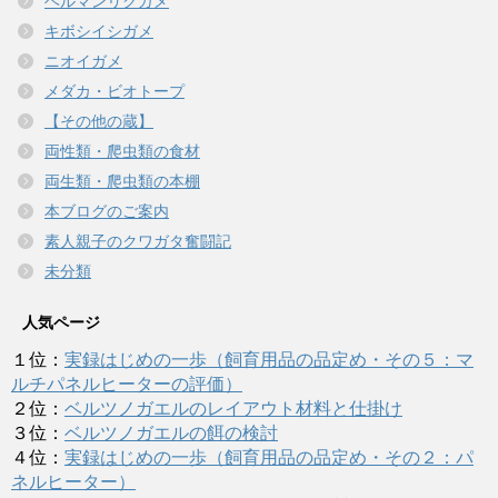
ヘルマンリクガメ
キボシイシガメ
ニオイガメ
メダカ・ビオトープ
【その他の蔵】
両性類・爬虫類の食材
両生類・爬虫類の本棚
本ブログのご案内
素人親子のクワガタ奮闘記
未分類
人気ページ
１位：
実録はじめの一歩（飼育用品の品定め・その５：マ
ルチパネルヒーターの評価）
２位：
ベルツノガエルのレイアウト材料と仕掛け
３位：
ベルツノガエルの餌の検討
４位：
実録はじめの一歩（飼育用品の品定め・その２：パ
ネルヒーター）