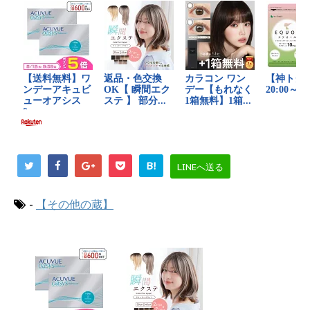
B!
LINEへ送る
-
【その他の蔵】