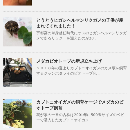
とうとうヒガシヘルマンリクガメの子供が産
まれてくれました！
宇都宮の単身赴任時代にオスのヒガシヘルマンリクガ
メであるリックーを迎えたのが20 ...
メダカビオトープの新規立ち上げ
２０１８年の夏よりカブトニオイガメのカメ蔵を飼育
するジャンボタライのビオトープ化 ...
カブトニオイガメの飼育ケージでメダカのビ
オトープ飼育
我が家の一番の古株は2001年に500玉サイズのベビ
ーで購入したカブトニオイガメ ...