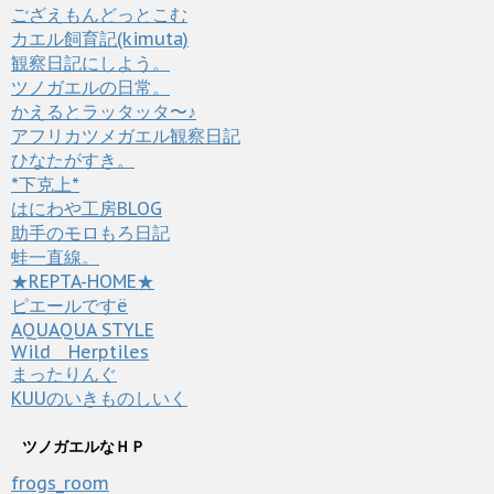
ござえもんどっとこむ
カエル飼育記(kimuta)
観察日記にしよう。
ツノガエルの日常。
かえるとラッタッタ〜♪
アフリカツメガエル観察日記
ひなたがすき。
*下克上*
はにわや工房BLOG
助手のモロもろ日記
蛙一直線。
★REPTA-HOME★
ピエールですё
AQUAQUA STYLE
Wild Herptiles
まったりんぐ
KUUのいきものしいく
ツノガエルなＨＰ
frogs_room