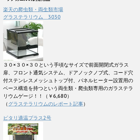
楽天の爬虫類・両生類市場
グラステラリウム 3030
３０×３０×３０という手頃なサイズで前面開閉式ガラス
扉、フロント通気システム、ドアノックノブ式、コード穴
付ステンレスメッシュトップ付、パネルヒーター設置用の
ベース構造を持つという両生類・爬虫類専用のガラステラ
リウムゲージ！！（￥6,680）
（
グラステラリウムのレポート記事
）
ピタリ適温プラス2号