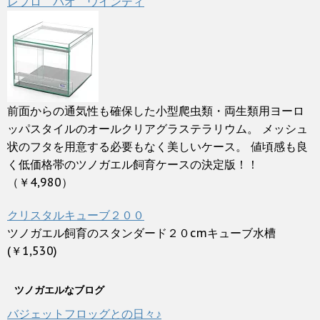
レプロ パオ ウインディ
前面からの通気性も確保した小型爬虫類・両生類用ヨーロ
ッパスタイルのオールクリアグラステラリウム。 メッシュ
状のフタを用意する必要もなく美しいケース。 値頃感も良
く低価格帯のツノガエル飼育ケースの決定版！！
（￥4,980）
クリスタルキューブ２００
ツノガエル飼育のスタンダード２０cmキューブ水槽
(￥1,530)
ツノガエルなブログ
バジェットフロッグとの日々♪