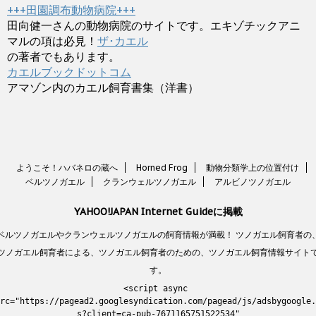
+++田園調布動物病院+++
田向健一さんの動物病院のサイトです。エキゾチックアニ
マルの項は必見！
ザ･カエル
の著者でもあります。
カエルブックドットコム
アマゾン内のカエル飼育書集（洋書）
ようこそ！ハバネロの蔵へ
Horned Frog
動物分類学上の位置付け
ベルツノガエル
クランウェルツノガエル
アルビノツノガエル
YAHOO!JAPAN Internet Guideに掲載
ベルツノガエルやクランウェルツノガエルの飼育情報が満載！ ツノガエル飼育者の
ツノガエル飼育者による、ツノガエル飼育者のための、ツノガエル飼育情報サイト
す。
<script async 
rc="https://pagead2.googlesyndication.com/pagead/js/adsbygoogle.
s?client=ca-pub-7671165751522534"
