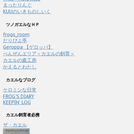
まったりんぐ
KUUのいきものしいく
ツノガエルなＨＰ
frogs_room
だりぴよ亭
Geroppa 【ゲロッパ】
べんぜんエリア＜カエルの飼育＞
カエルの森工房
かえるとわたし
カエルなブログ
ケロミンな日常
FROG'S DIARY
KEEPIN' LOG
カエル飼育者必携
ザ・カエル