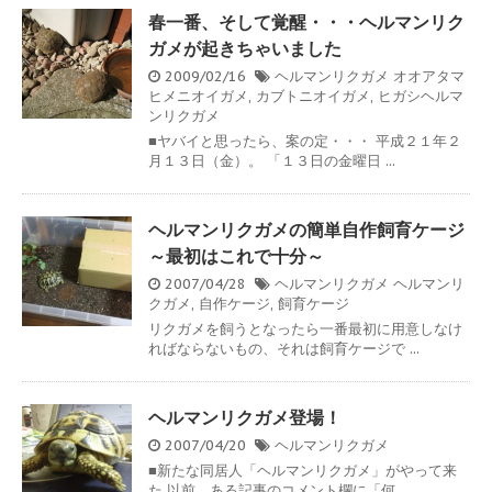
春一番、そして覚醒・・・ヘルマンリク
ガメが起きちゃいました
2009/02/16
ヘルマンリクガメ
オオアタマ
ヒメニオイガメ
,
カブトニオイガメ
,
ヒガシヘルマ
ンリクガメ
■ヤバイと思ったら、案の定・・・ 平成２１年２
月１３日（金）。 「１３日の金曜日 ...
ヘルマンリクガメの簡単自作飼育ケージ
～最初はこれで十分～
2007/04/28
ヘルマンリクガメ
ヘルマンリ
クガメ
,
自作ケージ
,
飼育ケージ
リクガメを飼うとなったら一番最初に用意しなけ
ればならないもの、それは飼育ケージで ...
ヘルマンリクガメ登場！
2007/04/20
ヘルマンリクガメ
■新たな同居人「ヘルマンリクガメ」がやって来
た 以前、ある記事のコメント欄に「何 ...