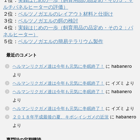
１位：
実録はじめの一歩（飼育用品の品定め・その５：マ
ルチパネルヒーターの評価）
２位：
ベルツノガエルのレイアウト材料と仕掛け
３位：
ベルツノガエルの餌の検討
４位：
実録はじめの一歩（飼育用品の品定め・その２：パ
ネルヒーター）
５位：
ベルツノガエルの簡易テラリウム製作
最近のコメント
ヘルマンリクガメ達は今年も元気に冬眠終了！
に
habanero
より
ヘルマンリクガメ達は今年も元気に冬眠終了！
に
イズミ
より
ヘルマンリクガメ達は今年も元気に冬眠終了！
に
habanero
より
ヘルマンリクガメ達は今年も元気に冬眠終了！
に
イズミ
より
２０１８年平成最後の夏、キボシイシガメの近況
に
habanero
より
専門誌の定期購読