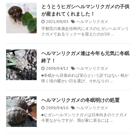
とうとうヒガシヘルマンリクガメの子供
が産まれてくれました！
2021/09/05
ヘルマンリクガメ
宇都宮の単身赴任時代にオスのヒガシヘルマンリ
クガメであるリックーを迎えたのが20 ...
ヘルマンリクガメ達は今年も元気に冬眠
終了！
2009/04/12
ヘルマンリクガメ
■冬眠から目覚めれば安心という訳ではない 桜が
咲く頃の暖かい日を選び、それなりの ...
ヘルマンリクガメの冬眠明けの処置
2009/04/10
ヘルマンリクガメ
■ヒガシヘルマンリクガメは日本向きのリクガメ
今更ながらですが、我が家に居るには ...