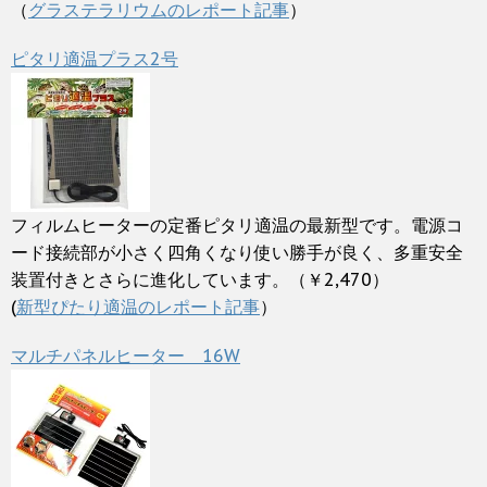
（
グラステラリウムのレポート記事
）
ピタリ適温プラス2号
フィルムヒーターの定番ピタリ適温の最新型です。電源コ
ード接続部が小さく四角くなり使い勝手が良く、多重安全
装置付きとさらに進化しています。（￥2,470）
(
新型ぴたり適温のレポート記事
）
マルチパネルヒーター 16W