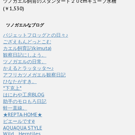
ツノガエル飼育のスタンダード２０cmキューブ水槽
(￥1,530)
ツノガエルなブログ
バジェットフロッグとの日々♪
ござえもんどっとこむ
カエル飼育記(kimuta)
観察日記にしよう。
ツノガエルの日常。
かえるとラッタッタ〜♪
アフリカツメガエル観察日記
ひなたがすき。
*下克上*
はにわや工房BLOG
助手のモロもろ日記
蛙一直線。
★REPTA-HOME★
ピエールですё
AQUAQUA STYLE
Wild Herptiles