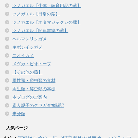
ツノガエル【生体・飼育用品の蔵】
ツノガエル【日常の蔵】
ツノガエル【オタマジャクシの蔵】
ツノガエル【関連書籍の蔵】
ヘルマンリクガメ
キボシイシガメ
ニオイガメ
メダカ・ビオトープ
【その他の蔵】
両性類・爬虫類の食材
両生類・爬虫類の本棚
本ブログのご案内
素人親子のクワガタ奮闘記
未分類
人気ページ