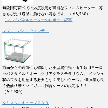
無段階可変式での温度設定が可能なフィルムヒーター！薄
さもぴたり適温に負けない薄さです。（￥3,560）
（
マルチパネルヒーターのレポート記事
）
レプロ パオ ウインディ
前面からの通気性も確保した小型爬虫類・両生類用ヨーロ
ッパスタイルのオールクリアグラステラリウム。 メッシュ
状のフタを用意する必要もなく美しいケース。 値頃感も良
く低価格帯のツノガエル飼育ケースの決定版！！
（￥4,980）
クリスタルキューブ２００