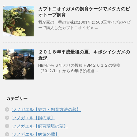
カブトニオイガメの飼育ケージでメダカのビ
オトープ飼育
我が家の一番の古株は2001年に500玉サイズのベビ
ーで購入したカブトニオイガメ ...
２０１８年平成最後の夏、キボシイシガメの
近況
HBMから６年ぶりの投稿 HBM２０１２の投稿
（2012/11）から６年ほど経過 ...
カテゴリー
ツノガエル【魅力・飼育方法の蔵】
ツノガエル【餌の蔵】
ツノガエル【飼育環境の蔵】
ツノガエル【病気の蔵】