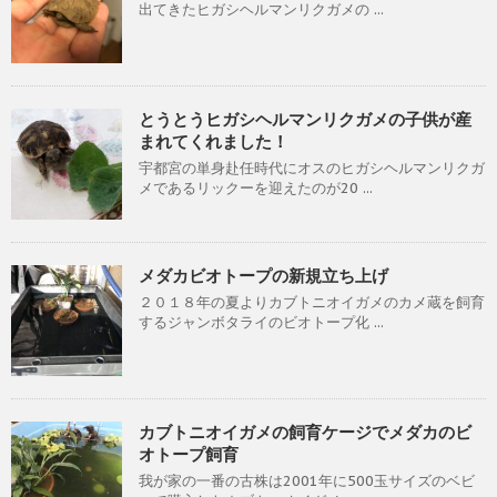
出てきたヒガシヘルマンリクガメの ...
とうとうヒガシヘルマンリクガメの子供が産
まれてくれました！
宇都宮の単身赴任時代にオスのヒガシヘルマンリクガ
メであるリックーを迎えたのが20 ...
メダカビオトープの新規立ち上げ
２０１８年の夏よりカブトニオイガメのカメ蔵を飼育
するジャンボタライのビオトープ化 ...
カブトニオイガメの飼育ケージでメダカのビ
オトープ飼育
我が家の一番の古株は2001年に500玉サイズのベビ