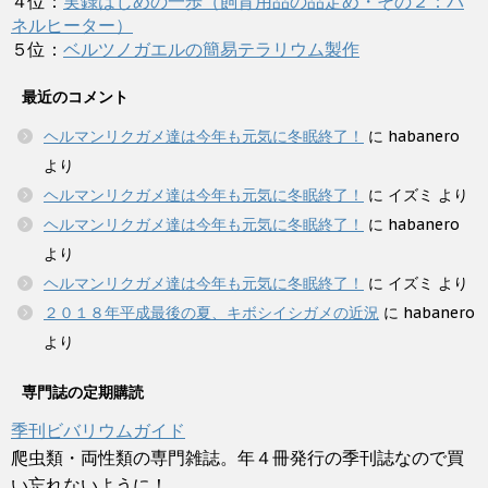
４位：
実録はじめの一歩（飼育用品の品定め・その２：パ
ネルヒーター）
５位：
ベルツノガエルの簡易テラリウム製作
最近のコメント
ヘルマンリクガメ達は今年も元気に冬眠終了！
に
habanero
より
ヘルマンリクガメ達は今年も元気に冬眠終了！
に
イズミ
より
ヘルマンリクガメ達は今年も元気に冬眠終了！
に
habanero
より
ヘルマンリクガメ達は今年も元気に冬眠終了！
に
イズミ
より
２０１８年平成最後の夏、キボシイシガメの近況
に
habanero
より
専門誌の定期購読
季刊ビバリウムガイド
爬虫類・両性類の専門雑誌。年４冊発行の季刊誌なので買
い忘れないように！