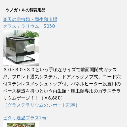
ツノガエルの飼育用品
楽天の爬虫類・両生類市場
グラステラリウム 3030
３０×３０×３０という手頃なサイズで前面開閉式ガラス
扉、フロント通気システム、ドアノックノブ式、コード穴
付ステンレスメッシュトップ付、パネルヒーター設置用の
ベース構造を持つという両生類・爬虫類専用のガラステラ
リウムゲージ！！（￥6,680）
（
グラステラリウムのレポート記事
）
ピタリ適温プラス2号