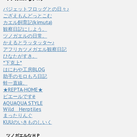
バジェットフロッグとの日々♪
ござえもんどっとこむ
カエル飼育記(kimuta)
観察日記にしよう。
ツノガエルの日常。
かえるとラッタッタ〜♪
アフリカツメガエル観察日記
ひなたがすき。
*下克上*
はにわや工房BLOG
助手のモロもろ日記
蛙一直線。
★REPTA-HOME★
ピエールですё
AQUAQUA STYLE
Wild Herptiles
まったりんぐ
KUUのいきものしいく
ツノガエルなＨＰ