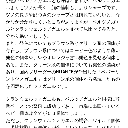
茶色いベルツノガエルとも呼ばれますが、ベルツノガエ
ルよりもツノが長く、顔の輪郭も、よりシャープです。
ツノの長さや顔つきのシャープさは慣れていないと、な
かなか分かりにくいところがありますが、ベルツノガエ
ルとクランウェルツノガエルを並べて見比べてみると、
分かり易いでしょう。
また、発色についてもブラウン系とグリーン系の個体が
存在し、ブラウン系についてはコーヒー色のような薄い
発色の個体や、ややオレンジっぽい発色を見せる個体も
ある。また、グリーン系の個体についても発色の濃淡が
あり、国内ブリーダーのNUANCEが作出した「ペパーミ
ントツノガエル」はグリーン系の個体から発現したもの
を固定化したツノガエルです。
クランウェルツノガエルも、ベルツノガエルと同様に商
業ベースでの繁殖に成功しており、市場に出回っている
ベビー個体は全てがＣＢ個体でしょう。
ただし、クランウェルツノガエルの場合、ワイルド個体
（現地採取した個体）が全くないといってよいベルツノ