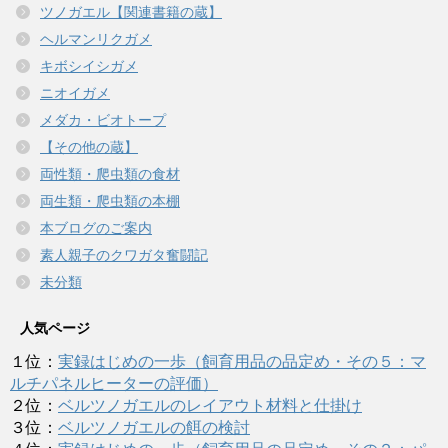
ツノガエル【関連書籍の蔵】
ヘルマンリクガメ
キボシイシガメ
ニオイガメ
メダカ・ビオトープ
【その他の蔵】
両性類・爬虫類の食材
両生類・爬虫類の本棚
本ブログのご案内
素人親子のクワガタ奮闘記
未分類
人気ページ
１位：
実録はじめの一歩（飼育用品の品定め・その５：マ
ルチパネルヒーターの評価）
２位：
ベルツノガエルのレイアウト材料と仕掛け
３位：
ベルツノガエルの餌の検討