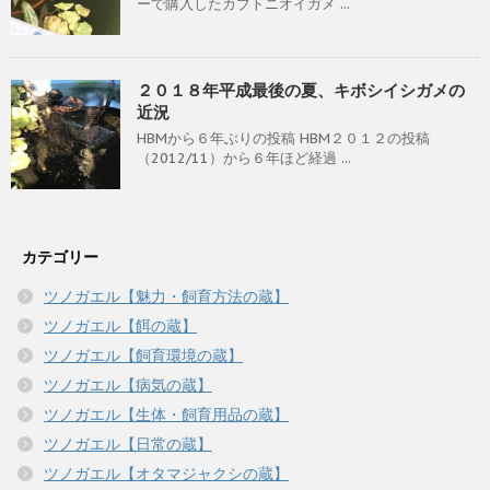
ーで購入したカブトニオイガメ ...
２０１８年平成最後の夏、キボシイシガメの
近況
HBMから６年ぶりの投稿 HBM２０１２の投稿
（2012/11）から６年ほど経過 ...
カテゴリー
ツノガエル【魅力・飼育方法の蔵】
ツノガエル【餌の蔵】
ツノガエル【飼育環境の蔵】
ツノガエル【病気の蔵】
ツノガエル【生体・飼育用品の蔵】
ツノガエル【日常の蔵】
ツノガエル【オタマジャクシの蔵】