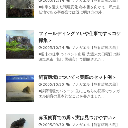
2005/12/14
ツノガエル【飼育環境の蔵】
■冬季を迎えた環境変化 冬本番を向かえ、私の赴
任地である宇都宮では既に明け方の外 ...
フィールディング？いや仕事です＜コケ
採集＞
2005/10/24
ツノガエル【飼育環境の蔵】
■週末の仕事はイベント出展 先週末の日曜日は那
須塩原市（旧：黒磯市）で開催された ...
飼育環境について＜実際のセット例＞
2005/10/20
ツノガエル【飼育環境の蔵】
■飼育環境のパターン 先にこちらの記事でツノガ
エル飼育の基本的なことを書きました ...
赤玉飼育での糞＜実は見つけやすい＞
2005/09/30
ツノガエル【飼育環境の蔵】