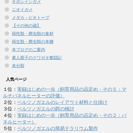
キボシイシガメ
ニオイガメ
メダカ・ビオトープ
【その他の蔵】
両性類・爬虫類の食材
両生類・爬虫類の本棚
本ブログのご案内
素人親子のクワガタ奮闘記
未分類
人気ページ
１位：
実録はじめの一歩（飼育用品の品定め・その５：マ
ルチパネルヒーターの評価）
２位：
ベルツノガエルのレイアウト材料と仕掛け
３位：
ベルツノガエルの餌の検討
４位：
実録はじめの一歩（飼育用品の品定め・その２：パ
ネルヒーター）
５位：
ベルツノガエルの簡易テラリウム製作