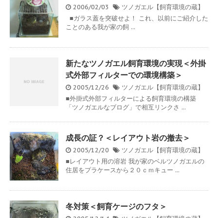
2006/02/03
ツノガエル【飼育環境の蔵】
■ガラス蓋を突破せよ！ これ、以前にご紹介した
ことのある我が家の飼 ...
新たなツノガエル飼育環境の実現＜外掛
式外部フィルターでの環境構築＞
2005/12/26
ツノガエル【飼育環境の蔵】
■外掛式外部フィルターによる飼育環境の構築
「ツノガエルなブログ」で相互リンクさ ...
成長の証？＜レイアウト岩の撤去＞
2005/12/20
ツノガエル【飼育環境の蔵】
■レイアウト用の溶岩 我が家のベルツノガエルの
住居をプラケースから２０ｃｍキュー ...
冬対策＜飼育ケージのフタ＞