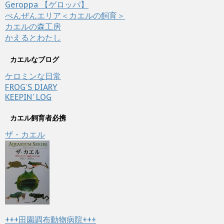
Geroppa 【ゲロッパ】
べんぜんエリア＜カエルの飼育＞
カエルの森工房
かえるとわたし
カエルなブログ
ケロミンな日常
FROG'S DIARY
KEEPIN' LOG
カエル飼育者必携
ザ・カエル
+++田園調布動物病院+++