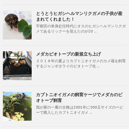
とうとうヒガシヘルマンリクガメの子供が産
まれてくれました！
宇都宮の単身赴任時代にオスのヒガシヘルマンリクガ
メであるリックーを迎えたのが20 ...
メダカビオトープの新規立ち上げ
２０１８年の夏よりカブトニオイガメのカメ蔵を飼育
するジャンボタライのビオトープ化 ...
カブトニオイガメの飼育ケージでメダカのビ
オトープ飼育
我が家の一番の古株は2001年に500玉サイズのベビ
ーで購入したカブトニオイガメ ...