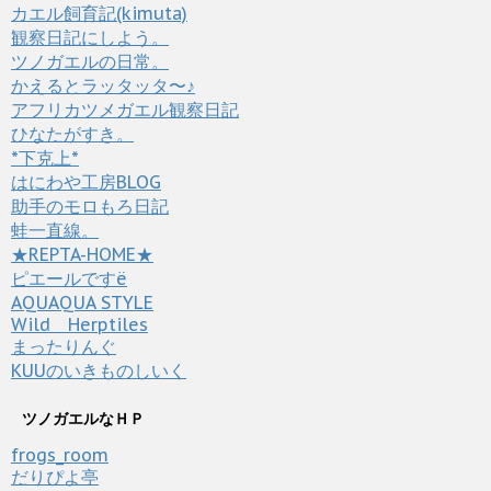
カエル飼育記(kimuta)
観察日記にしよう。
ツノガエルの日常。
かえるとラッタッタ〜♪
アフリカツメガエル観察日記
ひなたがすき。
*下克上*
はにわや工房BLOG
助手のモロもろ日記
蛙一直線。
★REPTA-HOME★
ピエールですё
AQUAQUA STYLE
Wild Herptiles
まったりんぐ
KUUのいきものしいく
ツノガエルなＨＰ
frogs_room
だりぴよ亭