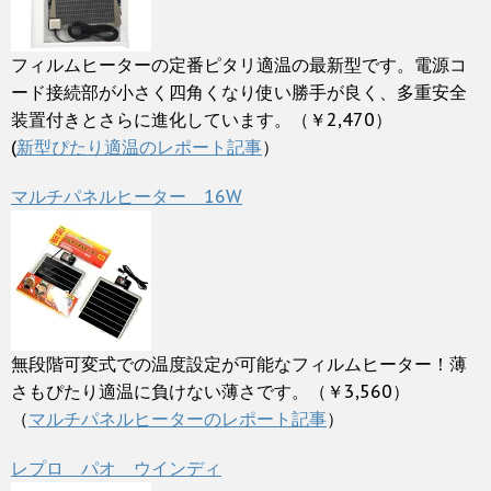
フィルムヒーターの定番ピタリ適温の最新型です。電源コ
ード接続部が小さく四角くなり使い勝手が良く、多重安全
装置付きとさらに進化しています。（￥2,470）
(
新型ぴたり適温のレポート記事
）
マルチパネルヒーター 16W
無段階可変式での温度設定が可能なフィルムヒーター！薄
さもぴたり適温に負けない薄さです。（￥3,560）
（
マルチパネルヒーターのレポート記事
）
レプロ パオ ウインディ