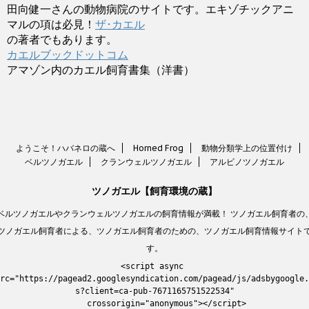
田向健一さんの動物病院のサイトです。エキゾチックアニ
マルの項は必見！
ザ･カエル
の著者でもあります。
カエルブックドットコム
アマゾン内のカエル飼育書集（洋書）
ようこそ！ハバネロの蔵へ
Horned Frog
動物分類学上の位置付け
ベルツノガエル
クランウェルツノガエル
アルビノツノガエル
ツノガエル【飼育環境の蔵】
ベルツノガエルやクランウェルツノガエルの飼育情報が満載！ ツノガエル飼育者の
ツノガエル飼育者による、ツノガエル飼育者のための、ツノガエル飼育情報サイト
す。
<script async 
rc="https://pagead2.googlesyndication.com/pagead/js/adsbygoogle.
s?client=ca-pub-7671165751522534"

     crossorigin="anonymous"></script>