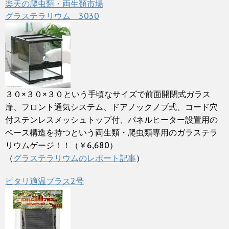
楽天の爬虫類・両生類市場
グラステラリウム 3030
３０×３０×３０という手頃なサイズで前面開閉式ガラス
扉、フロント通気システム、ドアノックノブ式、コード穴
付ステンレスメッシュトップ付、パネルヒーター設置用の
ベース構造を持つという両生類・爬虫類専用のガラステラ
リウムゲージ！！（￥6,680）
（
グラステラリウムのレポート記事
）
ピタリ適温プラス2号