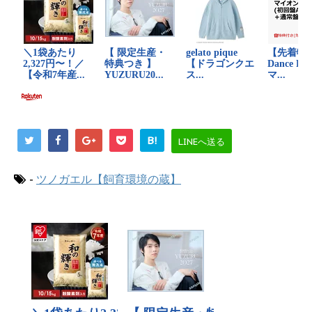
B!
LINEへ送る
-
ツノガエル【飼育環境の蔵】