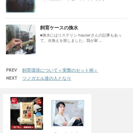
飼育ケースの換水
■換水にはリステリン haulerさんの記事もあっ
て、水換えを致しました。我が家 ...
PREV
飼育環境について＜実際のセット例＞
NEXT
ツノガエル達の人となり