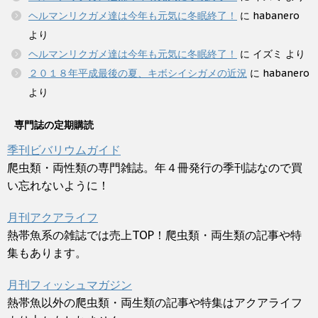
ヘルマンリクガメ達は今年も元気に冬眠終了！
に
habanero
より
ヘルマンリクガメ達は今年も元気に冬眠終了！
に
イズミ
より
２０１８年平成最後の夏、キボシイシガメの近況
に
habanero
より
専門誌の定期購読
季刊ビバリウムガイド
爬虫類・両性類の専門雑誌。年４冊発行の季刊誌なので買
い忘れないように！
月刊アクアライフ
熱帯魚系の雑誌では売上TOP！爬虫類・両生類の記事や特
集もあります。
月刊フィッシュマガジン
熱帯魚以外の爬虫類・両生類の記事や特集はアクアライフ