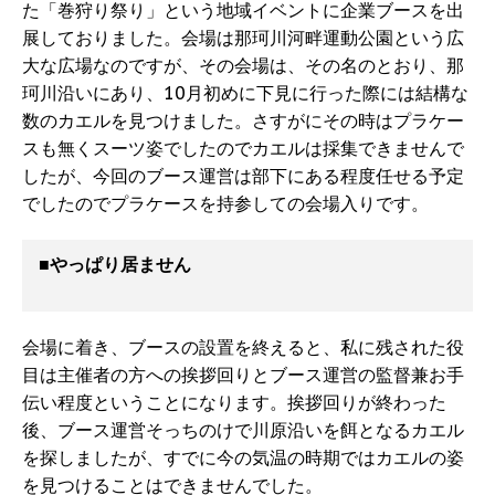
た「巻狩り祭り」という地域イベントに企業ブースを出
展しておりました。会場は那珂川河畔運動公園という広
大な広場なのですが、その会場は、その名のとおり、那
珂川沿いにあり、10月初めに下見に行った際には結構な
数のカエルを見つけました。さすがにその時はプラケー
スも無くスーツ姿でしたのでカエルは採集できませんで
したが、今回のブース運営は部下にある程度任せる予定
でしたのでプラケースを持参しての会場入りです。
■やっぱり居ません
会場に着き、ブースの設置を終えると、私に残された役
目は主催者の方への挨拶回りとブース運営の監督兼お手
伝い程度ということになります。挨拶回りが終わった
後、ブース運営そっちのけで川原沿いを餌となるカエル
を探しましたが、すでに今の気温の時期ではカエルの姿
を見つけることはできませんでした。