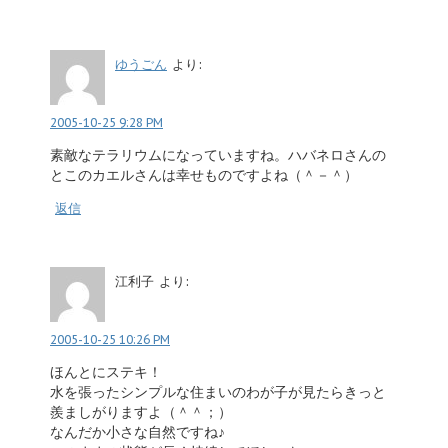
ゆうごん
より:
2005-10-25 9:28 PM
素敵なテラリウムになっていますね。ハバネロさんの
とこのカエルさんは幸せものですよね（＾－＾）
返信
江利子
より:
2005-10-25 10:26 PM
ほんとにステキ！
水を張ったシンプルな住まいのわが子が見たらきっと
羨ましがりますよ（＾＾；）
なんだか小さな自然ですね♪