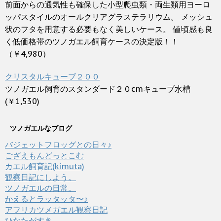
前面からの通気性も確保した小型爬虫類・両生類用ヨーロ
ッパスタイルのオールクリアグラステラリウム。 メッシュ
状のフタを用意する必要もなく美しいケース。 値頃感も良
く低価格帯のツノガエル飼育ケースの決定版！！
（￥4,980）
クリスタルキューブ２００
ツノガエル飼育のスタンダード２０cmキューブ水槽
(￥1,530)
ツノガエルなブログ
バジェットフロッグとの日々♪
ござえもんどっとこむ
カエル飼育記(kimuta)
観察日記にしよう。
ツノガエルの日常。
かえるとラッタッタ〜♪
アフリカツメガエル観察日記
ひなたがすき。