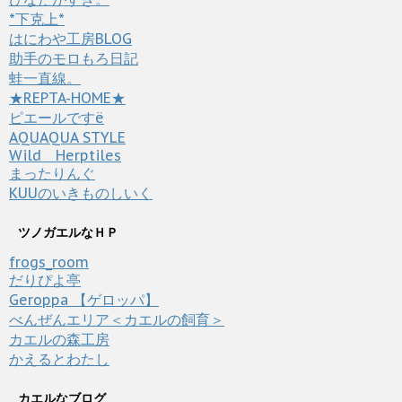
*下克上*
はにわや工房BLOG
助手のモロもろ日記
蛙一直線。
★REPTA-HOME★
ピエールですё
AQUAQUA STYLE
Wild Herptiles
まったりんぐ
KUUのいきものしいく
ツノガエルなＨＰ
frogs_room
だりぴよ亭
Geroppa 【ゲロッパ】
べんぜんエリア＜カエルの飼育＞
カエルの森工房
かえるとわたし
カエルなブログ