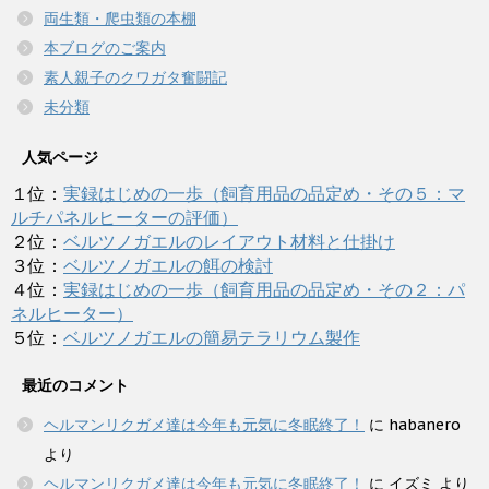
両生類・爬虫類の本棚
本ブログのご案内
素人親子のクワガタ奮闘記
未分類
人気ページ
１位：
実録はじめの一歩（飼育用品の品定め・その５：マ
ルチパネルヒーターの評価）
２位：
ベルツノガエルのレイアウト材料と仕掛け
３位：
ベルツノガエルの餌の検討
４位：
実録はじめの一歩（飼育用品の品定め・その２：パ
ネルヒーター）
５位：
ベルツノガエルの簡易テラリウム製作
最近のコメント
ヘルマンリクガメ達は今年も元気に冬眠終了！
に
habanero
より
ヘルマンリクガメ達は今年も元気に冬眠終了！
に
イズミ
より