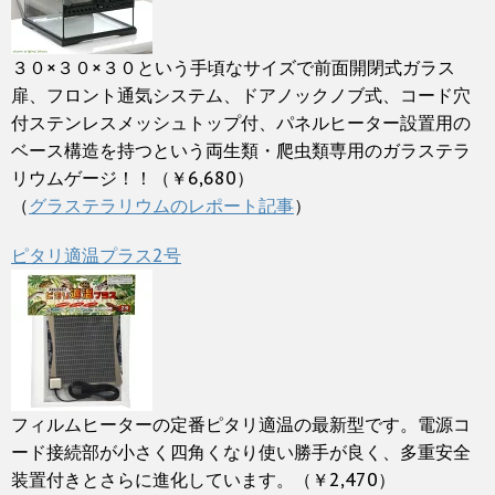
３０×３０×３０という手頃なサイズで前面開閉式ガラス
扉、フロント通気システム、ドアノックノブ式、コード穴
付ステンレスメッシュトップ付、パネルヒーター設置用の
ベース構造を持つという両生類・爬虫類専用のガラステラ
リウムゲージ！！（￥6,680）
（
グラステラリウムのレポート記事
）
ピタリ適温プラス2号
フィルムヒーターの定番ピタリ適温の最新型です。電源コ
ード接続部が小さく四角くなり使い勝手が良く、多重安全
装置付きとさらに進化しています。（￥2,470）