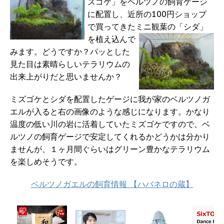
ズゴケ」をベルツノの飼育ゲージ
に配置し、近所の100円ショップ
で買ってきたミニ観葉の「シダ」
を植え込んで
みます。どうですか？パッとした
見た目は素晴らしいテラリウムの
出来上がりだと思いませんか？
ミズゴケとシダを配置したゲージに我が家のベルツノガ
エルが入ると右の画像のような感じになります。かなり
温度の低い川の岩に活着していたミズゴケですので、ベ
ルツノの飼育ゲージで安定してくれるかどうかは分かり
ませんが、１ヶ月間ぐらいはグリーン豊かなテラリウム
を楽しめそうです。
ベルツノガエルの飼育情報 【ハバネロの蔵】