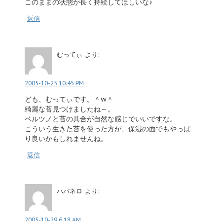
このままの状態が長く持続してほしいな♪
返信
むってぃ
より:
2005-10-25 10:45 PM
ども、むってぃです。＾w＾
綺麗な苔見つけましたね～。
ベルツノと苔の具合が自然な感じでいいですな。
こういう生きた苔を使った方が、保湿の面でもやっぱ
り良いかもしれませんね。
返信
ハバネロ
より:
2005-10-29 6:18 AM