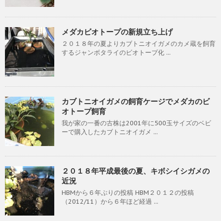
メダカビオトープの新規立ち上げ
２０１８年の夏よりカブトニオイガメのカメ蔵を飼育
するジャンボタライのビオトープ化 ...
カブトニオイガメの飼育ケージでメダカのビ
オトープ飼育
我が家の一番の古株は2001年に500玉サイズのベビ
ーで購入したカブトニオイガメ ...
２０１８年平成最後の夏、キボシイシガメの
近況
HBMから６年ぶりの投稿 HBM２０１２の投稿
（2012/11）から６年ほど経過 ...