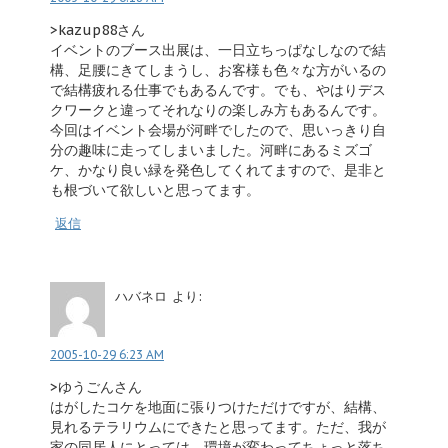
>kazup88さん
イベントのブース出展は、一日立ちっぱなしなので結
構、足腰にきてしまうし、お客様も色々な方がいるの
で結構疲れる仕事でもあるんです。でも、やはりデス
クワークと違ってそれなりの楽しみ方もあるんです。
今回はイベント会場が河畔でしたので、思いっきり自
分の趣味に走ってしまいました。河畔にあるミズゴ
ケ、かなり良い緑を発色してくれてますので、是非と
も根づいて欲しいと思ってます。
返信
ハバネロ
より:
2005-10-29 6:23 AM
>ゆうごんさん
はがしたコケを地面に張りつけただけですが、結構、
見れるテラリウムにできたと思ってます。ただ、我が
家の同居人にとっては、環境が変わってちょっと落ち