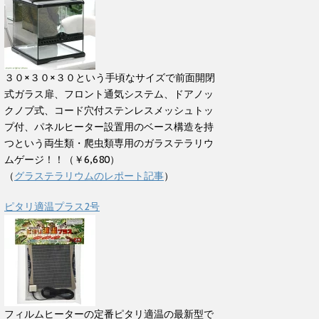
３０×３０×３０という手頃なサイズで前面開閉
式ガラス扉、フロント通気システム、ドアノッ
クノブ式、コード穴付ステンレスメッシュトッ
プ付、パネルヒーター設置用のベース構造を持
つという両生類・爬虫類専用のガラステラリウ
ムゲージ！！（￥6,680）
（
グラステラリウムのレポート記事
）
ピタリ適温プラス2号
フィルムヒーターの定番ピタリ適温の最新型で