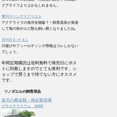
クアライフより上かもしれません。
季刊マリンアクアリスト
アクアライフの海洋生物版？！飼育器具が発達
して海の魚やエビ類も飼い易くなりましたね。
月刊ＢＥ-ＰＡＬ
川遊びやフィールディング情報はコレしかない
でしょう。
年間定期購読は送料無料で発売日にポス
トに到着しますのでとても便利です。シ
ョップで買うまで待てない方にオススメ
です。
ツノガエルの飼育用品
楽天の爬虫類・両生類市場
グラステラリウム 3030