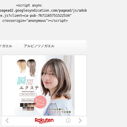
<script async 
pagead2.googlesyndication.com/pagead/js/adsb
le.js?client=ca-pub-7671165751522534"

     crossorigin="anonymous"></script>
ノガエル
アルビノツノガエル