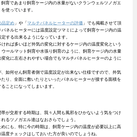
ト飼育であまり飼育ケージ内の水量がないクランウェルツノガエ
」を使っています。
の品定め
」や「
マルチパネルヒーターの評価
」でも掲載させて頂
チパネルヒーターには温度設定ツマミによって飼育ケージ内の温
設定する出来るようになっています。
多ければ多いほど外気の変化に対するケージ内の温度変化という
、ウールマット飼育や水張り飼育のように、飼育ケージ内の水量
の変化に左右されやすい場合でもマルチパネルヒーターのように
が、如何せん飼育者側で温度設定が出来ない仕様ですので、外気
いたり、全面に敷いたりといったパネルヒーターが接する面積を
することになってしまいます。
間帯が交差する時期は、我々人間も風邪をひかないよう気をつけ
されるツノガエル達はなおさらでしょう。
ためにも、特に今の時期は、飼育ケージ内の温度が必要以上に高
の温度チェックはしておいた方が良いのでしょうね。