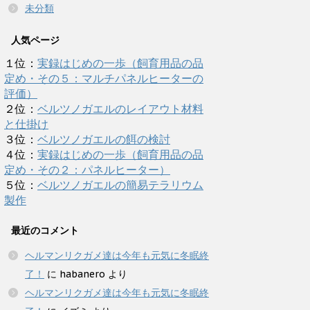
未分類
人気ページ
１位：
実録はじめの一歩（飼育用品の品
定め・その５：マルチパネルヒーターの
評価）
２位：
ベルツノガエルのレイアウト材料
と仕掛け
３位：
ベルツノガエルの餌の検討
４位：
実録はじめの一歩（飼育用品の品
定め・その２：パネルヒーター）
５位：
ベルツノガエルの簡易テラリウム
製作
最近のコメント
ヘルマンリクガメ達は今年も元気に冬眠終
了！
に
habanero
より
ヘルマンリクガメ達は今年も元気に冬眠終