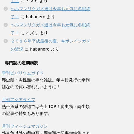
了！
に
イズミ
より
ヘルマンリクガメ達は今年も元気に冬眠終
了！
に
habanero
より
ヘルマンリクガメ達は今年も元気に冬眠終
了！
に
イズミ
より
２０１８年平成最後の夏、キボシイシガメ
の近況
に
habanero
より
専門誌の定期購読
季刊ビバリウムガイド
爬虫類・両性類の専門雑誌。年４冊発行の季刊
誌なので買い忘れないように！
月刊アクアライフ
熱帯魚系の雑誌では売上TOP！爬虫類・両生類
の記事や特集もあります。
月刊フィッシュマガジン
熱帯魚以外の爬虫類・両生類の記事や特集はア