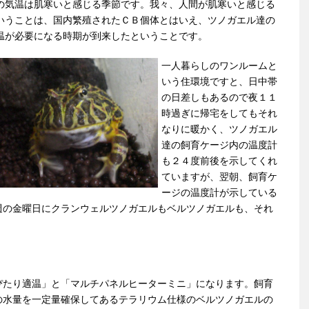
の気温は肌寒いと感じる季節です。我々、人間が肌寒いと感じる
いうことは、国内繁殖されたＣＢ個体とはいえ、ツノガエル達の
温が必要になる時期が到来したということです。
一人暮らしのワンルームと
いう住環境ですと、日中帯
の日差しもあるので夜１１
時過ぎに帰宅をしてもそれ
なりに暖かく、ツノガエル
達の飼育ケージ内の温度計
も２４度前後を示してくれ
ていますが、翌朝、飼育ケ
ージの温度計が示している
週の金曜日にクランウェルツノガエルもベルツノガエルも、それ
ぴたり適温」と「マルチパネルヒーターミニ」になります。飼育
の水量を一定量確保してあるテラリウム仕様のベルツノガエルの