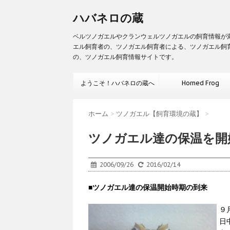
ハバネロの蔵
ベルツノガエルやクランウェルツノガエルの飼育情報が満
エル飼育者の、ツノガエル飼育者による、ツノガエル飼
の、ツノガエル飼育情報サイトです。
ようこそ！ハバネロの蔵へ
Horned Frog
ホーム
>
ツノガエル【飼育環境の蔵】
>
ツノガエル達の保温を開
2006/09/26
2016/02/14
■
ツノガエル達の保温開始時期の到来
９
日