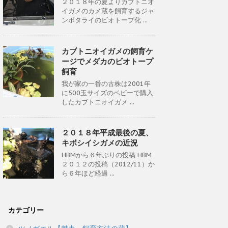
２０１８年の夏よりカブトニオ
イガメのカメ蔵を飼育するジャ
ンボタライのビオトープ化 ...
カブトニオイガメの飼育ケ
ージでメダカのビオトープ
飼育
我が家の一番の古株は2001年
に500玉サイズのベビーで購入
したカブトニオイガメ ...
２０１８年平成最後の夏、
キボシイシガメの近況
HBMから６年ぶりの投稿 HBM
２０１２の投稿（2012/11）か
ら６年ほど経過 ...
カテゴリー