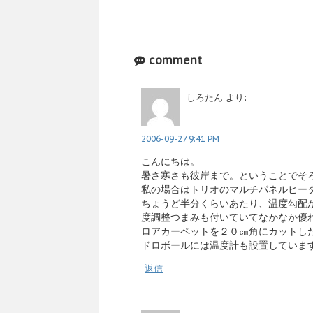
comment
しろたん
より:
2006-09-27 9:41 PM
こんにちは。
暑さ寒さも彼岸まで。ということでそ
私の場合はトリオのマルチパネルヒー
ちょうど半分くらいあたり、温度勾配
度調整つまみも付いていてなかなか優
ロアカーペットを２０㎝角にカットし
ドロボールには温度計も設置していま
返信