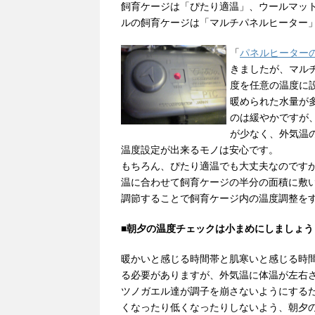
飼育ケージは「ぴたり適温」、ウールマッ
ルの飼育ケージは「マルチパネルヒーター
「
パネルヒーター
きましたが、マル
度を任意の温度に
暖められた水量が
のは緩やかですが
が少なく、外気温
温度設定が出来るモノは安心です。
もちろん、ぴたり適温でも大丈夫なのです
温に合わせて飼育ケージの半分の面積に敷
調節することで飼育ケージ内の温度調整を
■
朝夕の温度チェックは小まめにしましょう
暖かいと感じる時間帯と肌寒いと感じる時
る必要がありますが、外気温に体温が左右
ツノガエル達が調子を崩さないようにする
くなったり低くなったりしないよう、朝夕