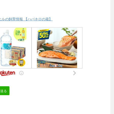
エルの飼育情報 【ハバネロの蔵】
へ送る