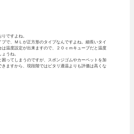
おりですよね。
イプで、ＭＬが正方形のタイプなんですよね。細長いタイ
合は温度設定が出来ますので、２０ｃｍキューブだと温度
しょうね。
と困ってしまうのですが、スポンジゴムやカーペットを加
できますから、現段階ではピタリ適温よりも評価は高くな