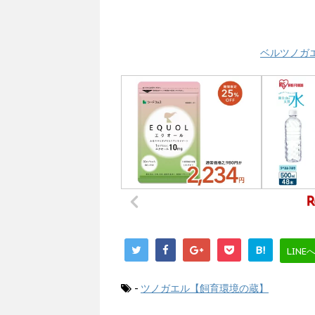
ベルツノガ
B!
LINE
-
ツノガエル【飼育環境の蔵】