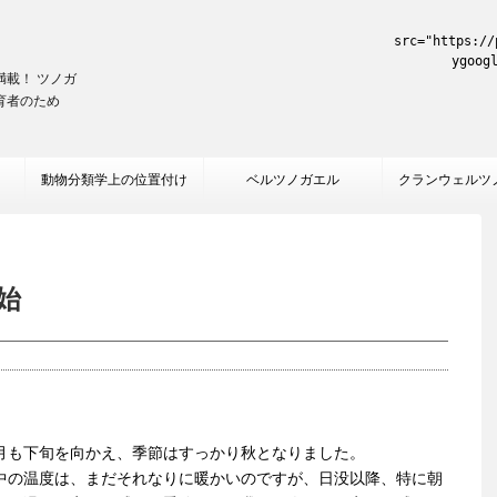
src="https://
ygoog
載！ ツノガ
育者のため
動物分類学上の位置付け
ベルツノガエル
クランウェルツ
始
月も下旬を向かえ、季節はすっかり秋となりました。
中の温度は、まだそれなりに暖かいのですが、日没以降、特に朝