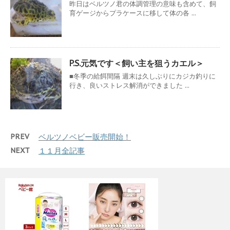
昨日はベルツノ君の体調管理の意味も含めて、飼
育ゲージからプラケースに移して体の各 ...
P.S.元気です＜飼い主を狙うカエル＞
■冬季の給餌間隔 週末は久しぶりにカジカ釣りに
行き、良いストレス解消ができました ...
PREV
ベルツノベビー販売開始！
NEXT
１１月全記事