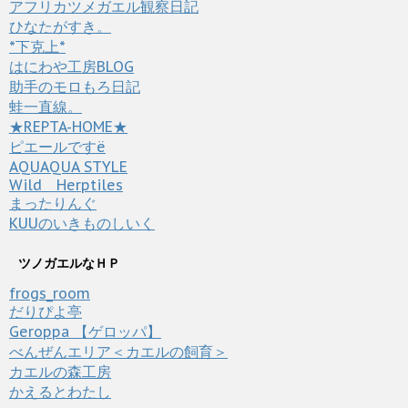
アフリカツメガエル観察日記
ひなたがすき。
*下克上*
はにわや工房BLOG
助手のモロもろ日記
蛙一直線。
★REPTA-HOME★
ピエールですё
AQUAQUA STYLE
Wild Herptiles
まったりんぐ
KUUのいきものしいく
ツノガエルなＨＰ
frogs_room
だりぴよ亭
Geroppa 【ゲロッパ】
べんぜんエリア＜カエルの飼育＞
カエルの森工房
かえるとわたし