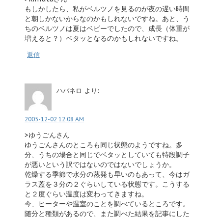
もしかしたら、私がベルツノを見るのが夜の遅い時間
と朝しかないからなのかもしれないですね。あと、う
ちのベルツノは夏はベビーでしたので、成長（体重が
増えると？）ベタッとなるのかもしれないですね。
返信
ハバネロ
より:
2005-12-02 12:08 AM
>ゆうごんさん
ゆうごんさんのところも同じ状態のようですね。多
分、うちの場合と同じでベタッとしていても特段調子
が悪いという訳ではないのではないでしょうか。
乾燥する季節で水分の蒸発も早いのもあって、今はガ
ラス蓋を３分の２ぐらいしている状態です。こうする
と２度ぐらい温度は変わってきますね。
今、ヒーターや温室のことを調べているところです。
随分と種類があるので、また調べた結果を記事にした