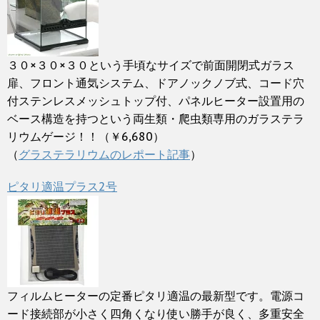
３０×３０×３０という手頃なサイズで前面開閉式ガラス
扉、フロント通気システム、ドアノックノブ式、コード穴
付ステンレスメッシュトップ付、パネルヒーター設置用の
ベース構造を持つという両生類・爬虫類専用のガラステラ
リウムゲージ！！（￥6,680）
（
グラステラリウムのレポート記事
）
ピタリ適温プラス2号
フィルムヒーターの定番ピタリ適温の最新型です。電源コ
ード接続部が小さく四角くなり使い勝手が良く、多重安全