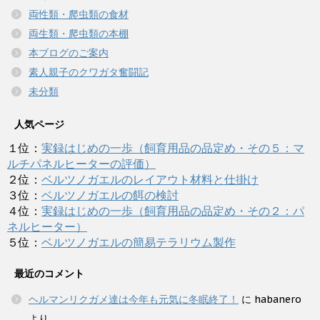
両性類・爬虫類の食材
両生類・爬虫類の本棚
本ブログのご案内
素人親子のクワガタ奮闘記
未分類
人気ページ
１位：
実録はじめの一歩（飼育用品の品定め・その５：マ
ルチパネルヒーターの評価）
２位：
ベルツノガエルのレイアウト材料と仕掛け
３位：
ベルツノガエルの餌の検討
４位：
実録はじめの一歩（飼育用品の品定め・その２：パ
ネルヒーター）
５位：
ベルツノガエルの簡易テラリウム製作
最近のコメント
ヘルマンリクガメ達は今年も元気に冬眠終了！
に
habanero
より