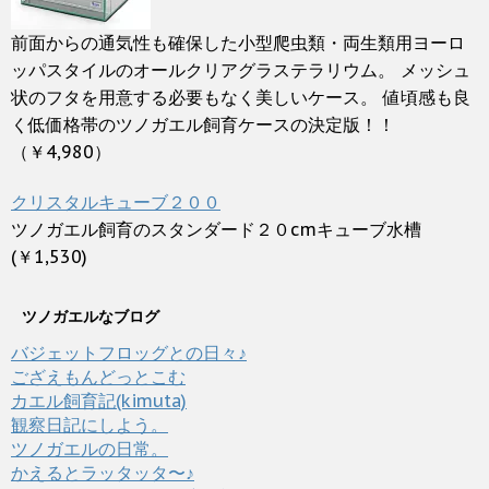
前面からの通気性も確保した小型爬虫類・両生類用ヨーロ
ッパスタイルのオールクリアグラステラリウム。 メッシュ
状のフタを用意する必要もなく美しいケース。 値頃感も良
く低価格帯のツノガエル飼育ケースの決定版！！
（￥4,980）
クリスタルキューブ２００
ツノガエル飼育のスタンダード２０cmキューブ水槽
(￥1,530)
ツノガエルなブログ
バジェットフロッグとの日々♪
ござえもんどっとこむ
カエル飼育記(kimuta)
観察日記にしよう。
ツノガエルの日常。
かえるとラッタッタ〜♪