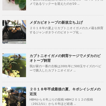
メであるリックーを迎えたのが20 ...
メダカビオトープの新規立ち上げ
２０１８年の夏よりカブトニオイガメのカメ蔵を飼育
するジャンボタライのビオトープ化 ...
カブトニオイガメの飼育ケージでメダカのビ
オトープ飼育
我が家の一番の古株は2001年に500玉サイズのベビ
ーで購入したカブトニオイガメ ...
２０１８年平成最後の夏、キボシイシガメの
近況
HBMから６年ぶりの投稿 HBM２０１２の投稿
（2012/11）から６年ほど経過 ...