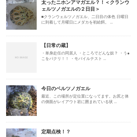
太ったニホンアマガエル？！＜クランウ
ェルツノガエルの２日目＞
■クランウェルツノガエル、二日目の体色 日曜日
に到着して月曜日にメダカを初給餌。 ...
【日常の蔵】
・単身赴任の同居人 ・ところでどんな奴？ ・う●
こをパクリ！！ ・モバイルテスト ...
今日のベルツノガエル
最近、この場所が定位置になってます。お尻と体
の側面がレイアウト岩に囲まれている状 ...
定期点検！？