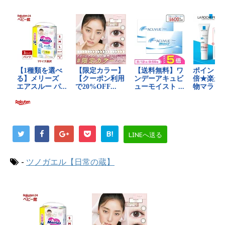
B!
LINEへ送る
-
ツノガエル【日常の蔵】