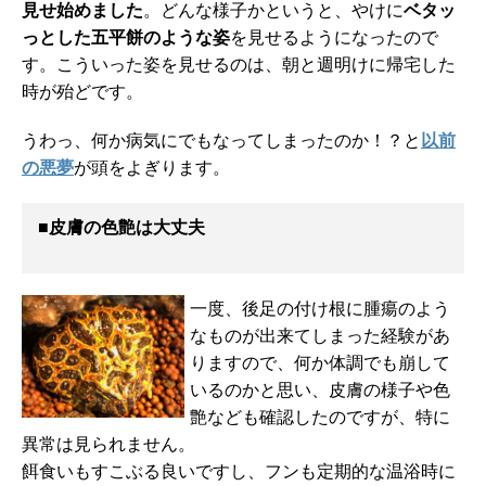
見せ始めました
。どんな様子かというと、やけに
ベタッ
っとした五平餅のような姿
を見せるようになったので
す。こういった姿を見せるのは、朝と週明けに帰宅した
時が殆どです。
うわっ、何か病気にでもなってしまったのか！？と
以前
の悪夢
が頭をよぎります。
■
皮膚の色艶は大丈夫
一度、後足の付け根に腫瘍のよう
なものが出来てしまった経験があ
りますので、何か体調でも崩して
いるのかと思い、皮膚の様子や色
艶なども確認したのですが、特に
異常は見られません。
餌食いもすこぶる良いですし、フンも定期的な温浴時に